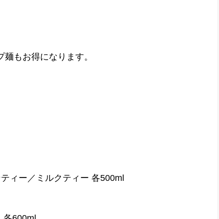
プ麺もお得になります。
ィー／ミルクティー 各500ml
600ml