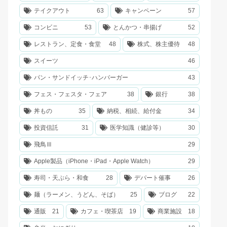
テイクアウト
63
キャンペーン
57
コンビニ
53
とんかつ・串揚げ
52
レストラン、定食・食堂
48
株式、株主優待
48
スイーツ
46
パン・サンドイッチ･ハンバーガー
43
フェス・フェスタ・フェア
38
銀行
38
丼もの
35
納税、相続、給付金
34
投資信託
31
医学知識（健診等）
30
飛鳥Ⅲ
29
Apple製品（iPhone・iPad・Apple Watch）
29
寿司・天ぷら・和食
28
デパート催事
26
麺（ラーメン、うどん、そば）
25
ブログ
22
通販
21
カフェ・喫茶店
19
商業施設
18