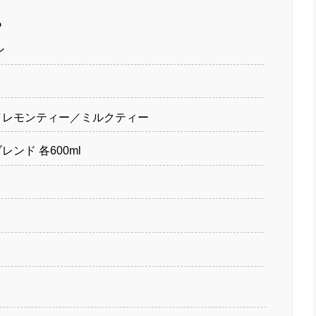
る
ン
／レモンティー／ミルクティー
ンド 各600ml