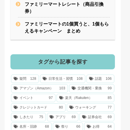
ファミリーマートレシート（商品引換
券）
ファミリーマートの1個買うと、1個もら
えるキャンペーン まとめ
タグから記事を探す
疑問
128
日常生活・習慣
108
話題
106
アマゾン（Amazon）
103
交通機関・乗換
99
イベント
97
楽天（Rakuten）
85
クレジットカード
80
ウォーキング
77
しきたり
75
アプリ
69
証券会社
69
名所・旧跡
68
祭り
66
お得
64