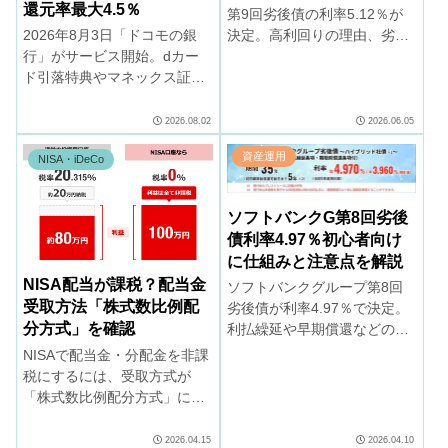
還元率最大4.5％
第9回劣後債の利率5.12％が
決定。高利回りの理由、劣後
2026年8月3日「ドコモの銀
特約・利払繰延・早期償還な
行」がサービス開始。dカー
ど初心者が知るべき仕組みと
ド引落特典やマネックス証券
注意点を分かりやすく解説し
のスイープ設定等で最大4.5％
ます。
のdポイント還元。ｄカード
2026.08.02
2026.06.05
ユーザーは、ぜひご活用くだ
資産運用
NISA・iDeCo
さい。
ソフトバンクG第8回劣後
債利率4.97％初心者向け
に仕組みと注意点を解説
NISA配当が課税？配当金
ソフトバンクグループ第8回
受取方法「株式数比例配
劣後債が利率4.97％で決定。
分方式」を確認
利払繰延や早期償還などの特
徴、最長35年拘束の可能性を
NISAで配当金・分配金を非課
含むリスクを解説します。
税にするには、受取方式が
4/13（月）～先着順で販売開
「株式数比例配分方式」にな
始。
っていることが必要。複数の
証券口座があっても、1社で
2026.04.15
2026.04.10