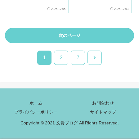
ビルディング期間は12月2日
プレゼントがもらえる期間限
～12月5日、上場日は12月17
定の特典。キャンペーンは12
2025.12.05
2025.12.03
日 。申込受付は12月5日ま
月29日まで。ぜひご検討くだ
で。
さい。
次のページ
次
1
2
7
へ
ホーム
お問合わせ
プライバシーポリシー
サイトマップ
Copyright © 2021 文貴ブログ All Rights Reserved.