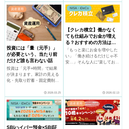
確認すればOK。設定が異なる
NISA・iDeCo
と課税されるため注意しまし
資産運用
ょう。
【クレカ積立】働かなく
ても仕組みでお金が増え
る？おすすめの方法はこ
投資には「量（元手）」
れ
「もっと楽にお金を増やした
が必要という、当たり前
い」「働き続けるだけじゃ不
だけど誰も言わない話
安…」そんな人に“楽してお金
を増やす方法”をご紹介。
投資は「元手×時間」で結果
NISAでインデックス投資を買
が決まります。家計の見える
い、クレカ積立で自動化する
化・先取り貯蓄・固定費削
仕組みを作りましょう。
減・収入アップで元手を育
て、長期投資をラクにする方
2026.03.25
2026.02.13
法を紹介します。元手がない
NISA・iDeCo
資産運用
人でも今日から出来ることを
始めましょう。
SBIハイパー預金×SBI証