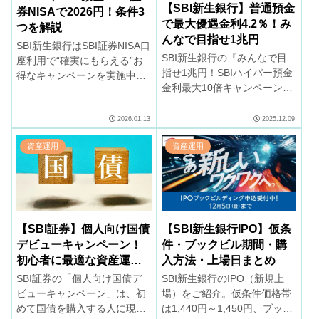
【SBI新生銀行】普通預金
券NISAで2026円！条件3
で最大優遇金利4.2％！み
つを解説
んなで目指せ1兆円
SBI新生銀行はSBI証券NISA口
SBI新生銀行の『みんなで目
座利用で“確実にもらえる”お
指せ1兆円！SBIハイパー預金
得なキャンペーンを実施中。
金利最大10倍キャンペーン』
SBIハイパー預金とNISA取引
をご紹介。残高が1兆円に到
の3つの条件を満たすだけ
達すれば、最大年4.2％へ金利
で、現金2,026円がもらえま
2026.01.13
2025.12.09
アップ。ぜひご検討くださ
す。
資産運用
資産運用
い。
【SBI新生銀行IPO】仮条
【SBI証券】個人向け国債
件・ブックビル期間・購
デビューキャンペーン！
入方法・上場日まとめ
初心者に最適な資産運用
の入口
SBI新生銀行のIPO（新規上
SBI証券の「個人向け国債デ
場）をご紹介。仮条件価格帯
ビューキャンペーン」は、初
は1,440円～1,450円、ブック
めて国債を購入する人に現金