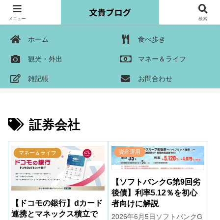
メニュー
検索
ホーム
食べ歩き
観光・外出
マネー＆ライフ
雑記帳
お問合わせ
証券会社
資産運用
マネー＆ライフ
【ソフトバンクG第9回劣
後債】利率5.12％を初心
【ドコモの銀行】dカード
者向けに解説
連携とマネックス積立で
2026年6月5日ソフトバンクG