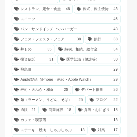
レストラン、定食・食堂
48
株式、株主優待
48
スイーツ
46
パン・サンドイッチ･ハンバーガー
43
フェス・フェスタ・フェア
38
銀行
38
丼もの
35
納税、相続、給付金
34
投資信託
31
医学知識（健診等）
30
飛鳥Ⅲ
29
Apple製品（iPhone・iPad・Apple Watch）
29
寿司・天ぷら・和食
28
デパート催事
26
麺（ラーメン、うどん、そば）
25
ブログ
22
通販
21
商業施設
18
弁当・おにぎり
18
カフェ・喫茶店
18
ステーキ・焼肉・しゃぶしゃぶ
18
対馬
17