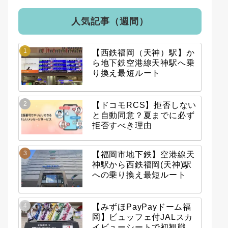
人気記事（週間）
【西鉄福岡（天神）駅】か
ら地下鉄空港線天神駅へ乗
り換え最短ルート
【ドコモRCS】拒否しない
と自動同意？夏までに必ず
拒否すべき理由
【福岡市地下鉄】空港線天
神駅から西鉄福岡(天神)駅
への乗り換え最短ルート
【みずほPayPayドーム福
岡】ビュッフェ付JALスカ
イビューシートで初観戦