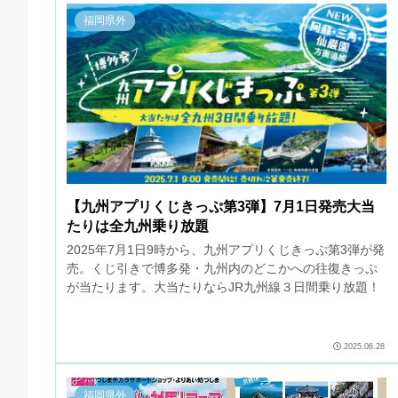
福岡県外
【九州アプリくじきっぷ第3弾】7月1日発売大当
たりは全九州乗り放題
2025年7月1日9時から、九州アプリくじきっぷ第3弾が発
売。くじ引きで博多発・九州内のどこかへの往復きっぷ
が当たります。大当たりならJR九州線３日間乗り放題！
2025.06.28
福岡県外