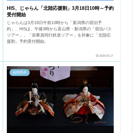
HIS、じゃらん「北陸応援割」3月18日10時～予約
受付開始
じゃらんは3月18日午前10時から「新潟県の宿泊予
約」、HISは、午後3時から富山県・新潟県の「宿泊バス
ツアー」、「添乗員同行鉄道ツアー」を対象に「北陸応
援割」予約受付開始。
2024.03.17
福岡県外