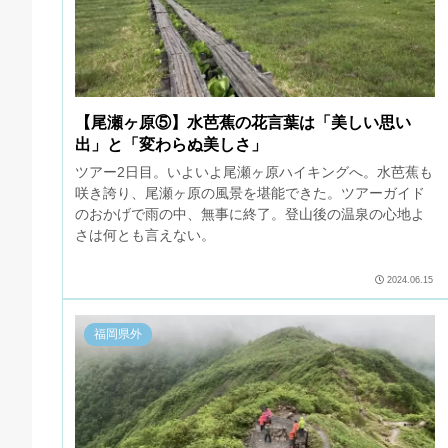
【尾瀬ヶ原⑤】水芭蕉の花言葉は「美しい思い
出」と「変わらぬ美しさ」
ツアー2日目。いよいよ尾瀬ヶ原ハイキングへ。水芭蕉も
咲き誇り、尾瀬ヶ原の風景を堪能できた。ツアーガイド
のおかげで雨の中、無事に終了。登山後の温泉の心地よ
さは何とも言えない。
2024.06.15
福岡県外