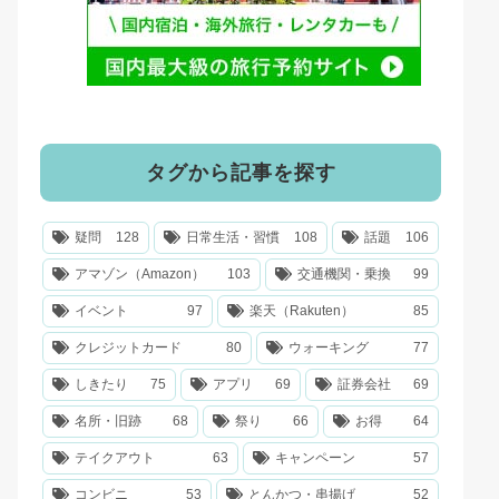
タグから記事を探す
疑問
128
日常生活・習慣
108
話題
106
アマゾン（Amazon）
103
交通機関・乗換
99
イベント
97
楽天（Rakuten）
85
クレジットカード
80
ウォーキング
77
しきたり
75
アプリ
69
証券会社
69
名所・旧跡
68
祭り
66
お得
64
テイクアウト
63
キャンペーン
57
コンビニ
53
とんかつ・串揚げ
52