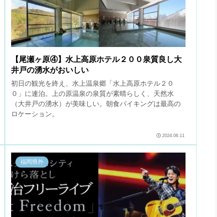
【尾瀬ヶ原④】水上高原ホテル２００泉質良し大
井戸の湧水がおいしい
初日の観光を終え、水上温泉郷「水上高原ホテル２０
０」に連泊。上の原温泉の泉質が素晴らしく、天然水
（大井戸の湧水）が美味しい。朝食バイキングは最高の
ロケーション。
2024.06.11
福岡県外