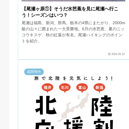
【尾瀬ヶ原①】そうだ水芭蕉を見に尾瀬へ行こ
う！シーズンはいつ？
尾瀬は福島、新潟、群馬、栃木の4県にまたがり、2000m
級の山々に囲まれた一大景勝地。6月の水芭蕉、夏のニッ
コウキスゲ、秋の紅葉が有名。尾瀬ハイキングのポイン
トを紹介。
2024.05.12
福岡県外