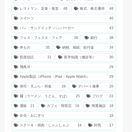
レストラン、定食・食堂
48
株式、株主優待
48
スイーツ
46
パン・サンドイッチ･ハンバーガー
43
フェス・フェスタ・フェア
38
銀行
38
丼もの
35
納税、相続、給付金
34
投資信託
31
医学知識（健診等）
30
飛鳥Ⅲ
29
Apple製品（iPhone・iPad・Apple Watch）
29
寿司・天ぷら・和食
28
デパート催事
26
麺（ラーメン、うどん、そば）
25
ブログ
22
通販
21
カフェ・喫茶店
19
商業施設
18
弁当・おにぎり
18
ステーキ・焼肉・しゃぶしゃぶ
18
対馬
17