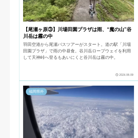
【尾瀬ヶ原③】川場田園プラザは雨、“魔の山”谷
川岳は霧の中
羽田空港から尾瀬バスツアーがスタート。道の駅「川場
田園プラザ」で雨の中昼食。谷川岳ロープウェイを利用
して天神峠へ登るもあいにくと谷川岳は霧の中。
2024.06.09
福岡県外