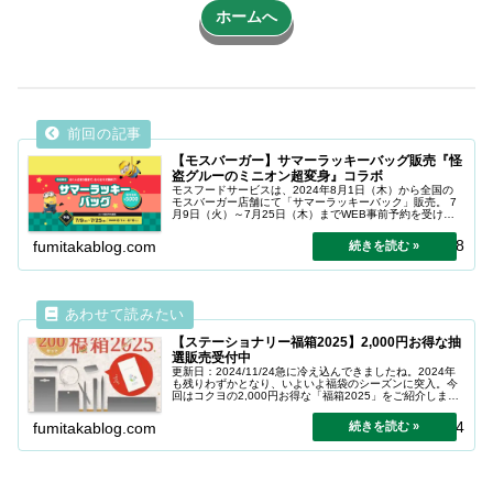
ホームへ
【モスバーガー】サマーラッキーバッグ販売『怪
盗グルーのミニオン超変身』コラボ
モスフードサービスは、2024年8月1日（木）から全国の
モスバーガー店舗にて「サマーラッキーバック」販売。 7
月9日（火）～7月25日（木）までWEB事前予約を受け付
け。
2024.11.28
fumitakablog.com
【ステーショナリー福箱2025】2,000円お得な抽
選販売受付中
更新日：2024/11/24急に冷え込んできましたね。2024年
も残りわずかとなり、いよいよ福袋のシーズンに突入。今
回はコクヨの2,000円お得な「福箱2025」をご紹介しま
す。コクヨ株式会社（本社：大阪市）は、コクヨ社員の人
気投票で選定し...
2024.11.24
fumitakablog.com