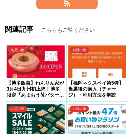
関連記事
こちらもご覧ください
お買い物
お買い物
【博多阪急】ねんりん家が
【福岡ネクスペイ第5弾】
3月4日九州初上陸！博多
当選後の購入（チャー
限定『あまおう苺バター』
ジ）・利用方法を解説
新発売
お買い物
お買い物