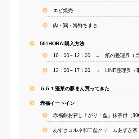
エビ焼売
肉・鶏・海鮮ちまき
551HORAI購入方法
10：00～12：00 → 紙の整理券（
12：00～17：00 → LINE整理券
５５１蓬莱の豚まん買ってきた
赤福イートイン
赤福餅お召し上がり「盆」抹茶付（80
あずきコルネ和三盆クリームあずき茶セ