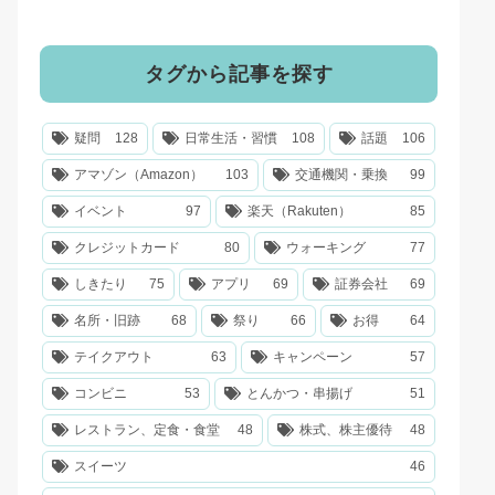
タグから記事を探す
疑問
128
日常生活・習慣
108
話題
106
アマゾン（Amazon）
103
交通機関・乗換
99
イベント
97
楽天（Rakuten）
85
クレジットカード
80
ウォーキング
77
しきたり
75
アプリ
69
証券会社
69
名所・旧跡
68
祭り
66
お得
64
テイクアウト
63
キャンペーン
57
コンビニ
53
とんかつ・串揚げ
51
レストラン、定食・食堂
48
株式、株主優待
48
スイーツ
46