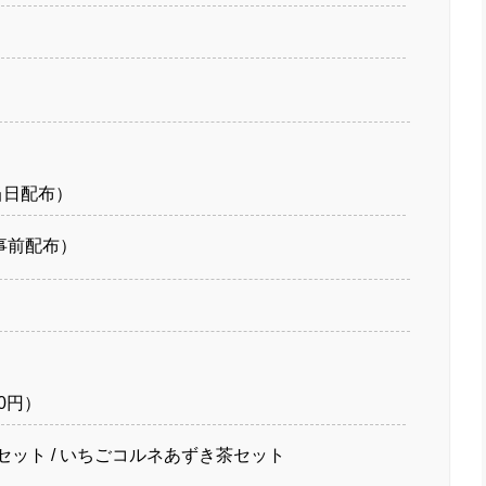
当日配布）
（事前配布）
0円）
ット / いちごコルネあずき茶セット