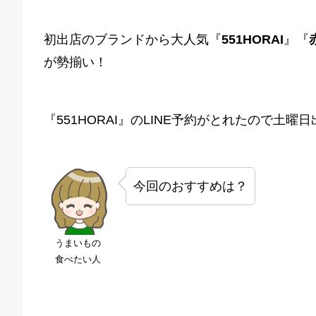
初出店のブランドから大人気『
551HORAI
』『
が勢揃い！
『551HORAI』のLINE予約がとれたので土
今回のおすすめは？
うまいもの
食べたい人