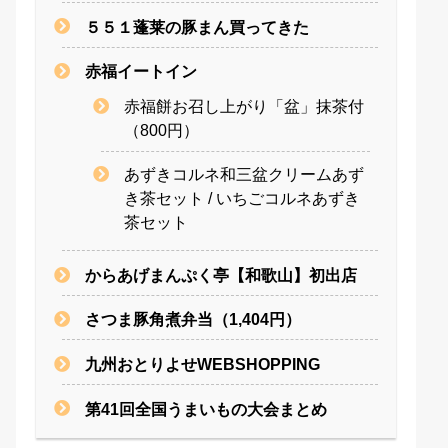
５５１蓬莱の豚まん買ってきた
赤福イートイン
赤福餅お召し上がり「盆」抹茶付
（800円）
あずきコルネ和三盆クリームあず
き茶セット / いちごコルネあずき
茶セット
からあげまんぷく亭【和歌山】初出店
さつま豚角煮弁当（1,404円）
九州おとりよせWEBSHOPPING
第41回全国うまいもの大会まとめ