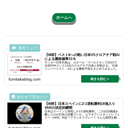
ホームへ
【W杯】ベスト8への戦い日本VSクロアチア戦AI
による勝敗確率33％
サッカー日本代表は、カタール・ワールドカップ2022で
次回FIFAランク12位のクロアチア代表と対戦する。 代表
メンバーリスト、AIによる勝敗予想をまとめてみました。
2022.12.05
fumitakablog.com
【W杯】日本スペインに2-1逆転勝利16強入り
VARの決定的瞬間
日本はスペインと対戦し2-1の逆転勝利。 この試合物議を
醸したのが日本の決勝ゴール。 ビデオアシスタントレフェ
リー（VAR）判定？アウトオブプレー？ そんな疑問を解決
します。
2024.04.26
fumitakablog.com