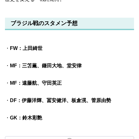
ブラジル戦のスタメン予想
・
FW：上田綺世
・
MF：三笘薫、鎌田大地、堂安律
・
MF：遠藤航、守田英正
・
DF：伊藤洋輝、冨安健洋、板倉滉、菅原由勢
・
GK：鈴木彩艶