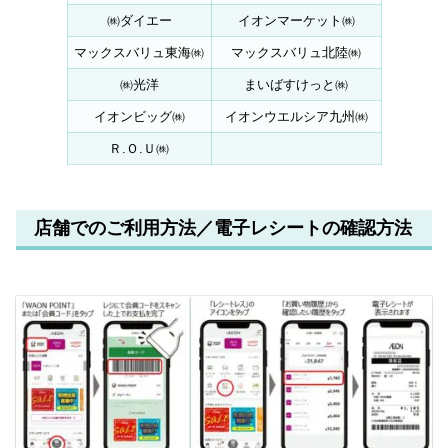
㈱ダイエー
イオンマーケット㈱
マックスバリュ東海㈱
マックスバリュ北陸㈱
㈱光洋
まいばすけっと㈱
イオンビッグ㈱
イオンウエルシア九州㈱
Ｒ.Ｏ.Ｕ㈱
店舗でのご利用方法／電子レシートの確認方法