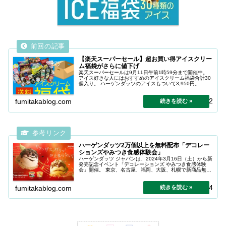
【楽天スーパーセール】超お買い得アイスクリー
ム福袋がさらに値下げ
楽天スーパーセールは9月11日午前1時59分まで開催中。
アイス好きな人にはおすすめのアイスクリーム福袋合計30
個入り。 ハーゲンダッツのアイスもついて3,950円。
2024.04.22
fumitakablog.com
ハーゲンダッツ2万個以上を無料配布「デコレー
ションズやみつき食感体験会」
ハーゲンダッツ ジャパンは、2024年3月16日（土）から新
発売記念イベント「デコレーションズ やみつき食感体験
会」開催。 東京、名古屋、福岡、大阪、札幌で新商品無料
配布。
2024.04.14
fumitakablog.com