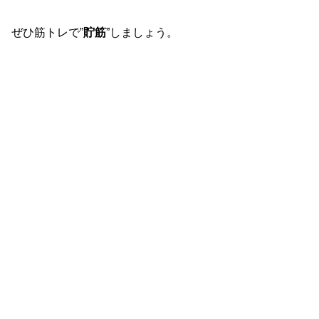
ぜひ筋トレで”
貯筋
”しましょう。