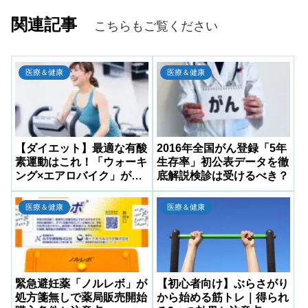
関連記事
こちらもご覧ください
医療＆健康
医療＆健康
【ダイエット】最適な有酸
2016年全国がん登録「5年
素運動はこれ！「ウォーキ
生存率」初公表データを徹
ング×エアロバイク」が最
底解説検診は受けるべき？
強
医療＆健康
医療＆健康
緊急避妊薬「ノルレボ」が
【初心者向け】ぶらさがり
処方箋無しで薬局販売開始
から始める筋トレ｜得られ