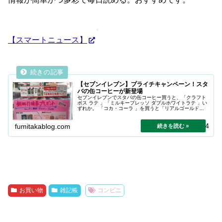
【スマートニュース】
【セブンイレブン】プライチキャンペーン！スタ
バの缶コーヒーが新登場
セブンイレブンでスタバの缶コーヒー買うと、「クラフト
ボス ラテ 」「ミルキープレッソ ダブルホワイトラテ 」い
ずれか。 「コカ・コーラ 」を買うと「リアルゴールドＸ
、Ｙ 500ml」いずれか無料引換券プレゼント！ 5月16日
（月）まで。
2025.04.24
fumitakablog.com
お買い物
雑記帳
コンビニ