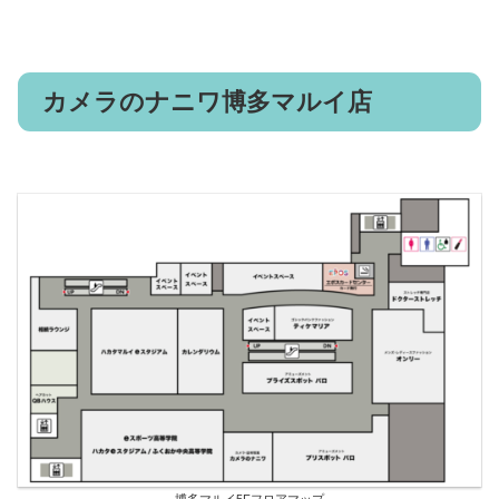
カメラのナニワ博多マルイ店
博多マルイ5Fフロアマップ