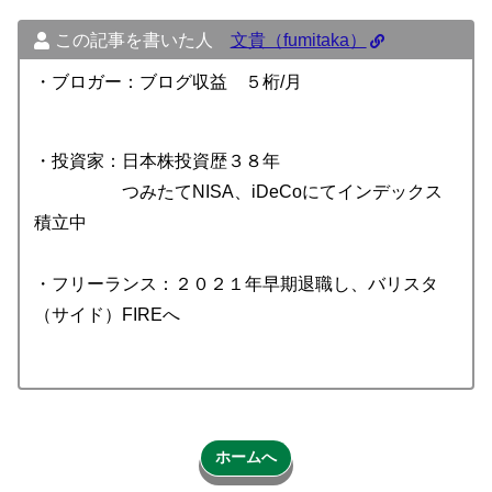
この記事を書いた人
文貴（fumitaka）
・ブロガー：ブログ収益 ５桁/月
・投資家：日本株投資歴３８年
つみたてNISA、iDeCoにてインデックス
積立中
・フリーランス：２０２１年早期退職し、バリスタ
（サイド）FIREへ
ホームへ