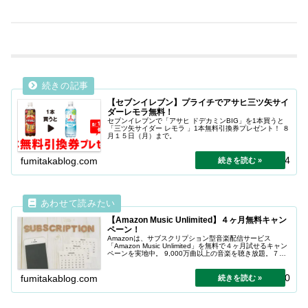
【セブンイレブン】プライチでアサヒ三ツ矢サイ
ダーレモラ無料！
セブンイレブンで「アサヒ ドデカミンBIG」を1本買うと
「三ツ矢サイダー レモラ 」1本無料引換券プレゼント！ ８
月１５日（月）まで。
2024.04.24
fumitakablog.com
【Amazon Music Unlimited】４ヶ月無料キャン
ペーン！
Amazonは、サブスクリプション型音楽配信サービス
「Amazon Music Unlimited」を無料で４ヶ月試せるキャン
ペーンを実地中。 9,000万曲以上の音楽を聴き放題。７月
１３日まで。
2024.04.20
fumitakablog.com