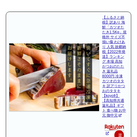
【ふるさと納
税】訳あり 海
鮮「カツオた
たき1.5Kg」規
格外 サイズ不
揃い傷 わけあ
り 人気 故郷納
税【2022年発
送】ランキン
グ 本場 高知
かつおのたた
き 返礼品
8000円 冷凍
カツオのタタ
キ 訳アリかつ
おのタタキ
【koyofr】
【高知県共通
返礼品】ギフ
ト 食べ物 お中
元 御中元
楽