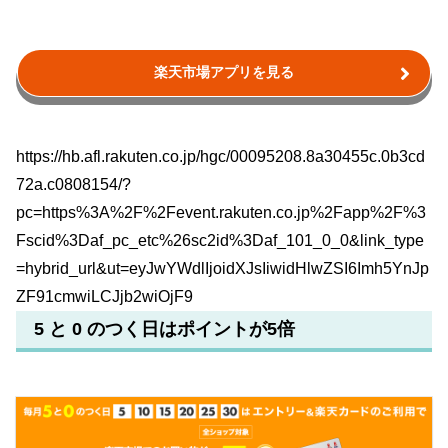
楽天市場アプリを見る
https://hb.afl.rakuten.co.jp/hgc/00095208.8a30455c.0b3cd
72a.c0808154/?
pc=https%3A%2F%2Fevent.rakuten.co.jp%2Fapp%2F%3
Fscid%3Daf_pc_etc%26sc2id%3Daf_101_0_0&link_type
=hybrid_url&ut=eyJwYWdlIjoidXJsIiwidHlwZSI6Imh5YnJp
ZF91cmwiLCJjb2wiOjF9
5 と 0 のつく日はポイントが5倍