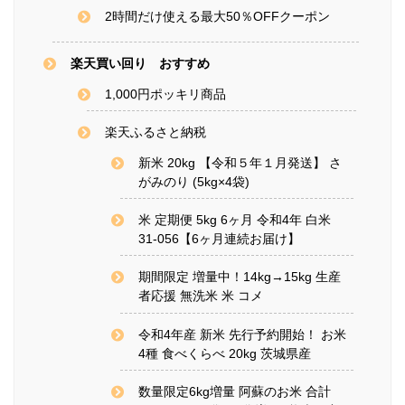
2時間だけ使える最大50％OFFクーポン
楽天買い回り おすすめ
1,000円ポッキリ商品
楽天ふるさと納税
新米 20kg 【令和５年１月発送】 さ
がみのり (5kg×4袋)
米 定期便 5kg 6ヶ月 令和4年 白米
31-056【6ヶ月連続お届け】
期間限定 増量中！14kg→15kg 生産
者応援 無洗米 米 コメ
令和4年産 新米 先行予約開始！ お米
4種 食べくらべ 20kg 茨城県産
数量限定6kg増量 阿蘇のお米 合計