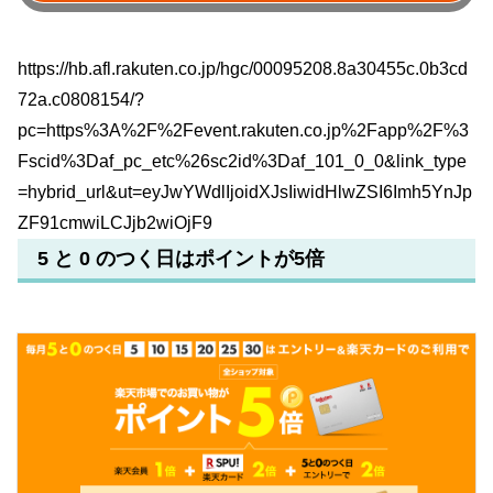
https://hb.afl.rakuten.co.jp/hgc/00095208.8a30455c.0b3cd
72a.c0808154/?
pc=https%3A%2F%2Fevent.rakuten.co.jp%2Fapp%2F%3
Fscid%3Daf_pc_etc%26sc2id%3Daf_101_0_0&link_type
=hybrid_url&ut=eyJwYWdlIjoidXJsIiwidHlwZSI6Imh5YnJp
ZF91cmwiLCJjb2wiOjF9
5 と 0 のつく日はポイントが5倍