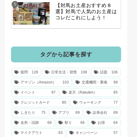
【対馬お土産おすすめ８
選】対馬で人気のお土産は
コレだこれにしよう！
タグから記事を探す
疑問
128
日常生活・習慣
108
話題
106
アマゾン（Amazon）
103
交通機関・乗換
99
イベント
97
楽天（Rakuten）
85
クレジットカード
80
ウォーキング
77
しきたり
75
アプリ
69
証券会社
69
名所・旧跡
68
祭り
66
お得
64
テイクアウト
63
キャンペーン
57