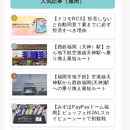
人気記事（週間）
【ドコモRCS】拒否しない
と自動同意？夏までに必ず
拒否すべき理由
【西鉄福岡（天神）駅】か
ら地下鉄空港線天神駅へ乗
り換え最短ルート
【福岡市地下鉄】空港線天
神駅から西鉄福岡(天神)駅
への乗り換え最短ルート
【みずほPayPayドーム福
岡】ビュッフェ付JALスカ
イビューシートで初観戦