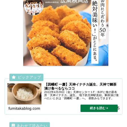
【因幡町 一慶】天神イナチカ誕生、天神で鯛茶
漬け食べるならココ
2022年4月29日（金）天神センター１F・B2Fに食の新名
所「天神イナチカ」誕生。 地下鉄天神駅直結。鯛茶漬け食
べたいときは「因幡町 一慶」へ。 昼飲みもできます。
2025.09.05
fumitakablog.com