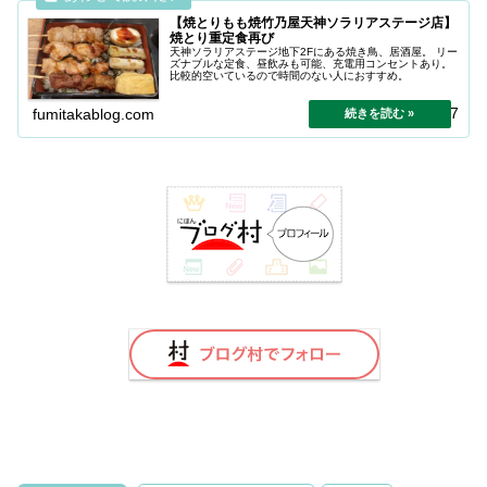
【焼とりもも焼竹乃屋天神ソラリアステージ店】
焼とり重定食再び
天神ソラリアステージ地下2Fにある焼き鳥、居酒屋。 リー
ズナブルな定食、昼飲みも可能、充電用コンセントあり。
比較的空いているので時間のない人におすすめ。
2024.04.27
fumitakablog.com