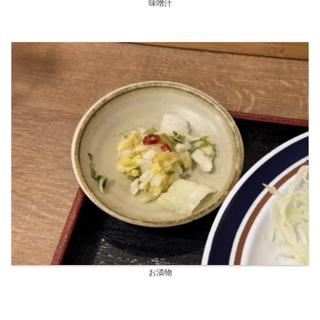
味噌汁
お漬物