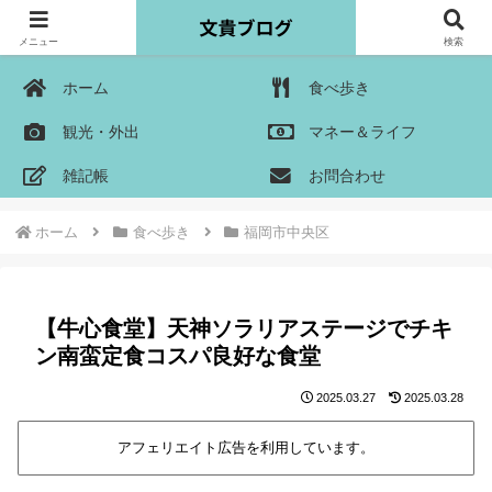
メニュー
検索
ホーム
食べ歩き
観光・外出
マネー＆ライフ
雑記帳
お問合わせ
ホーム
食べ歩き
福岡市中央区
【牛心食堂】天神ソラリアステージでチキ
ン南蛮定食コスパ良好な食堂
2025.03.27
2025.03.28
アフェリエイト広告を利用しています。