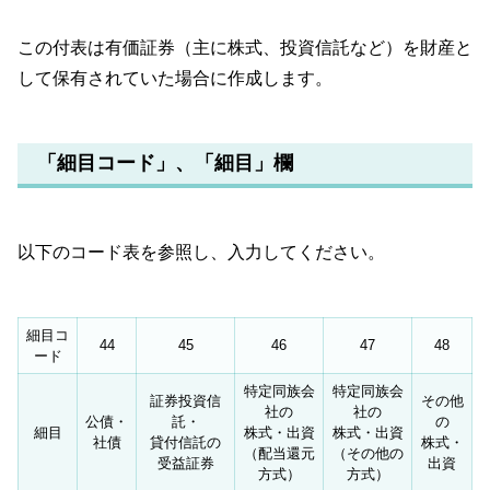
この付表は有価証券（主に株式、投資信託など）を財産と
して保有されていた場合に作成します。
「細目コード」、「細目」欄
以下のコード表を参照し、入力してください。
細目コ
44
45
46
47
48
ード
特定同族会
特定同族会
証券投資信
その他
社の
社の
公債・
託・
の
細目
株式・出資
株式・出資
社債
貸付信託の
株式・
（配当還元
（その他の
受益証券
出資
方式）
方式）