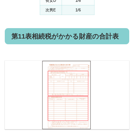
長女D
1/6
次男E
1/6
第11表相続税がかかる財産の合計表