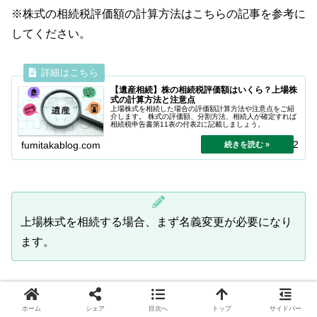
※株式の相続税評価額の計算方法はこちらの記事を参考に
してください。
【遺産相続】株の相続税評価額はいくら？上場株
式の計算方法と注意点
上場株式を相続した場合の評価額計算方法や注意点をご紹
介します。 株式の評価額、分割方法、相続人が確定すれば
相続税申告書第11表の付表2に記載しましょう。
2025.07.22
fumitakablog.com
上場株式を相続する場合、まず名義変更が必要になり
ます。
ホーム
シェア
目次へ
トップ
サイドバー