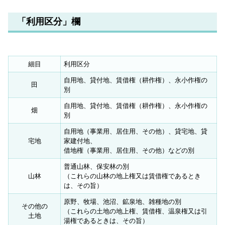
「利用区分」欄
細目
利用区分
自用地、貸付地、賃借権（耕作権）、永小作権の
田
別
自用地、貸付地、賃借権（耕作権）、永小作権の
畑
別
自用地（事業用、居住用、その他）、貸宅地、貸
宅地
家建付地、
借地権（事業用、居住用、その他）などの別
普通山林、保安林の別
山林
（これらの山林の地上権又は賃借権であるとき
は、その旨）
原野、牧場、池沼、鉱泉地、雑種地の別
その他の
（これらの土地の地上権、賃借権、温泉権又は引
土地
湯権であるときは、その旨）