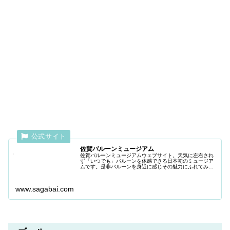
佐賀バルーンミュージアム
佐賀バルーンミュージアムウェブサイト。天気に左右され
ず「いつでも」バルーンを体感できる日本初のミュージア
ムです。是非バルーンを身近に感じその魅力にふれてみて
ください。
www.sagabai.com