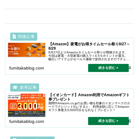
【Amazon】家電がお得タイムセール祭り8/27～
8/29
8月27日よりAmazonタイムセール祭りが開催されます。
今回は家電・大型家電の購入で＋4.5％ポイントが還元。
幅広いアイテムがセールス価格で提供されますのでチェッ
クしましょう。
2024.04.24
fumitakablog.com
【イオンカード】Amazon利用でAmazonギフト
券プレゼント
期間中Amazon.co.jpのお買い物を対象のイオンマークのカ
ードでクレジット払いすると、 利用金額に応じてAmazon
ギフト券最大3,000円分をもれなくプレゼント！
2024.04.26
fumitakablog.com