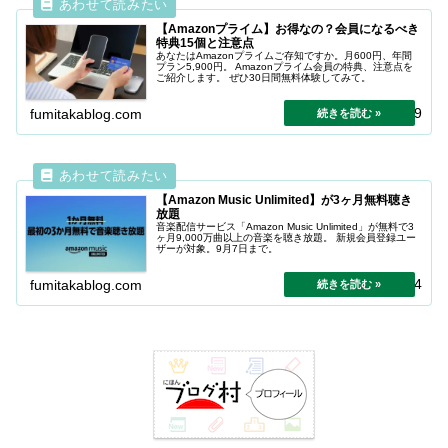
【Amazonプライム】お得なの？会員になるべき
特典15個と注意点
あなたはAmazonプライムご存知ですか。月600円、年間
プラン5,900円。 Amazonプライム会員の特典、注意点を
ご紹介します。 ぜひ30日間無料体験してみて。
2025.09.19
fumitakablog.com
【Amazon Music Unlimited】が3ヶ月無料聴き
放題
音楽配信サービス「Amazon Music Unlimited」が無料で3
ヶ月9,000万曲以上の音楽を聴き放題。 新規会員登録ユー
ザーが対象。9月7日まで。
2024.04.24
fumitakablog.com