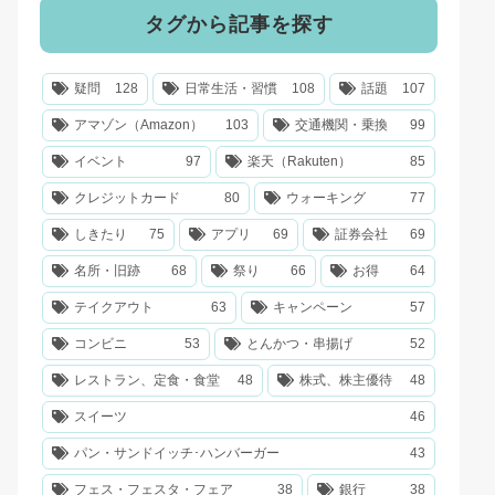
タグから記事を探す
疑問
128
日常生活・習慣
108
話題
107
アマゾン（Amazon）
103
交通機関・乗換
99
イベント
97
楽天（Rakuten）
85
クレジットカード
80
ウォーキング
77
しきたり
75
アプリ
69
証券会社
69
名所・旧跡
68
祭り
66
お得
64
テイクアウト
63
キャンペーン
57
コンビニ
53
とんかつ・串揚げ
52
レストラン、定食・食堂
48
株式、株主優待
48
スイーツ
46
パン・サンドイッチ･ハンバーガー
43
フェス・フェスタ・フェア
38
銀行
38