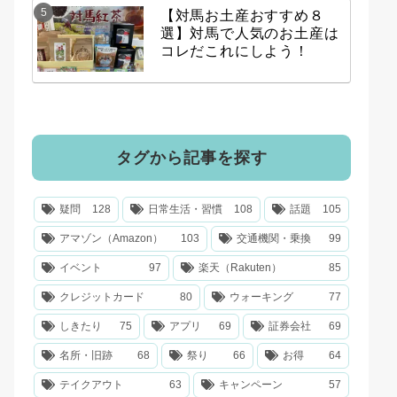
【対馬お土産おすすめ８
選】対馬で人気のお土産は
コレだこれにしよう！
タグから記事を探す
疑問
128
日常生活・習慣
108
話題
105
アマゾン（Amazon）
103
交通機関・乗換
99
イベント
97
楽天（Rakuten）
85
クレジットカード
80
ウォーキング
77
しきたり
75
アプリ
69
証券会社
69
名所・旧跡
68
祭り
66
お得
64
テイクアウト
63
キャンペーン
57