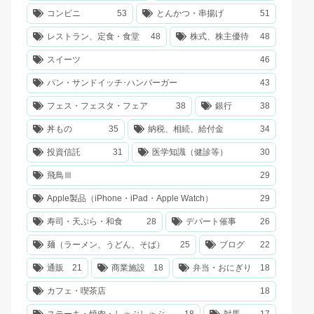
コンビニ
53
とんかつ・串揚げ
51
レストラン、定食・食堂
48
株式、株主優待
48
スイーツ
46
パン・サンドイッチ･ハンバーガー
43
フェス・フェスタ・フェア
38
銀行
38
丼もの
35
納税、相続、給付金
34
投資信託
31
医学知識（健診等）
30
飛鳥Ⅲ
29
Apple製品（iPhone・iPad・Apple Watch）
29
寿司・天ぷら・和食
28
デパート催事
26
麺（ラーメン、うどん、そば）
25
ブログ
22
通販
21
商業施設
18
弁当・おにぎり
18
カフェ・喫茶店
18