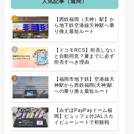
人気記事（週間）
【西鉄福岡（天神）駅】か
ら地下鉄空港線天神駅へ乗
り換え最短ルート
【ドコモRCS】拒否しない
と自動同意？夏までに必ず
拒否すべき理由
【福岡市地下鉄】空港線天
神駅から西鉄福岡(天神)駅
への乗り換え最短ルート
【みずほPayPayドーム福
岡】ビュッフェ付JALスカ
イビューシートで初観戦