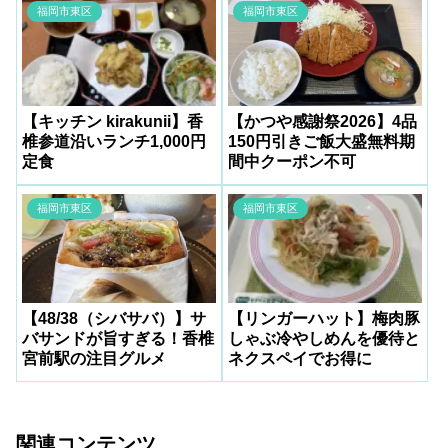
福岡市東区
福岡市東区
【キッチン kirakunii】香
【かつや感謝祭2026】4品
椎参道沿いランチ1,000円
150円引きご飯大盛無料期
定食
間中クーポン不可
福岡市東区
福岡市東区
【48/38（シバサバ）】サ
【リンガーハット】梅肉豚
バサンドが旨すぎる！香椎
しゃぶ冷やしめんを優待と
宮前駅の注目グルメ
ネクスペイでお得に
関連コンテンツ