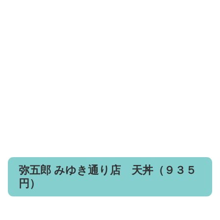
弥五郎 みゆき通り店 天丼（９３５
円）