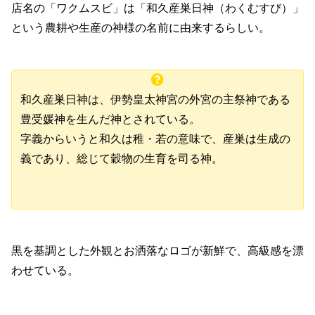
店名の「ワクムスビ」は「和久産巣日神（わくむすび）」
という農耕や生産の神様の名前に由来するらしい。
和久産巣日神は、伊勢皇太神宮の外宮の主祭神である
豊受媛神を生んだ神とされている。
字義からいうと和久は稚・若の意味で、産巣は生成の
義であり、総じて穀物の生育を司る神。
黒を基調とした外観とお洒落なロゴが新鮮で、高級感を漂
わせている。