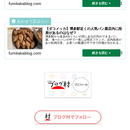
2024.11.11
fumitakablog.com
【ダコメッカ】博多駅近くの人気パン屋店内に段
差があるのはなぜ？
博多駅から徒歩4分ぐらいの所にある行列ができるパン
屋。 食べたパンの中で一推しは明太フランス。店内段差が
あり転倒注意。 お客への配慮が不十分で評価が分かれるお
店です。
2023.11.13
fumitakablog.com