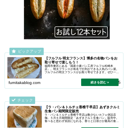
【フルフル 明太フランス】博多の名物パンをお
取り寄せで楽しもう！
福岡市東区にある「国産小麦パン工房フルフル松崎本
店」。明太フランスが有名で行列ができる人気のパン屋。
フルフルの明太フランスがお取り寄せできます。ぜひ一度
味わってみて下さい。
2026.04.05
fumitakablog.com
【ラ・パン＆トルチェ香椎千早店】あずきクルミ
生食パン期間限定販売
ラ・パン＆トルチェ香椎千早店は数少ないカフェ併設店
舗。５月６月期間限定「あずきクルミ生食パン」販売中。
食べると思わず笑顔になれる、香りと口溶けが最高の食パ
ンをぜひお試しください。