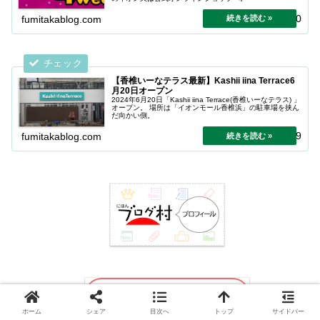
2024.06.30
fumitakablog.com
【香椎いーなテラス最新】Kashii iina Terrace6
月20日オープン
2024年6月20日「Kashii iina Terrace(香椎いーなテラス) 」
オープン。 場所は「イオンモール香椎浜」の駐車場を挟ん
だ向かい側。
2024.06.29
fumitakablog.com
ホーム
シェア
目次へ
トップ
サイドバー