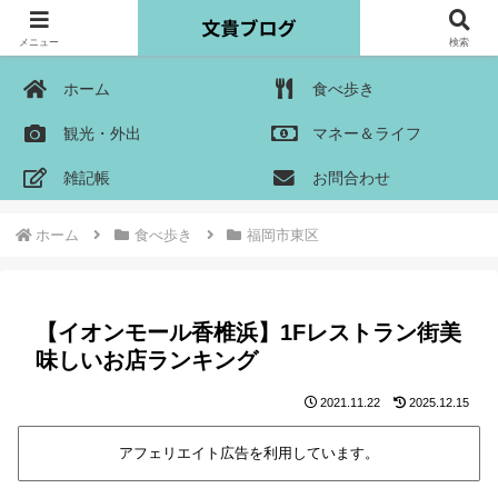
メニュー
検索
ホーム
食べ歩き
観光・外出
マネー＆ライフ
雑記帳
お問合わせ
ホーム
食べ歩き
福岡市東区
【イオンモール香椎浜】1Fレストラン街美
味しいお店ランキング
2021.11.22
2025.12.15
アフェリエイト広告を利用しています。