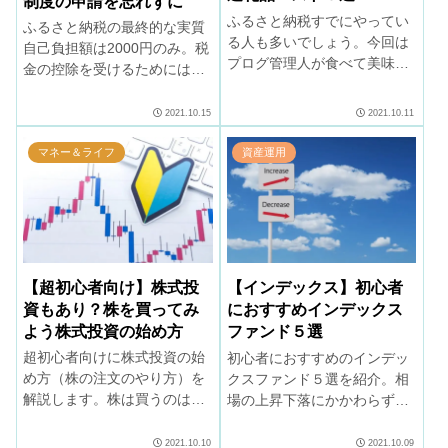
制度の申請を忘れずに
ふるさと納税すでにやってい
ふるさと納税の最終的な実質
る人も多いでしょう。今回は
自己負担額は2000円のみ。税
プログ管理人が食べて美味し
金の控除を受けるためには、
かった返礼品ベスト８を紹介
ワンストップ特例制度の利用
します。2000円の自己負担
または確定申告が必要です。
2021.10.15
2021.10.11
で、お得に返礼品をゲット！
忘れずに申告を。
楽天カードを使ってポイント
マネー＆ライフ
資産運用
も貯めましょう。
【超初心者向け】株式投
【インデックス】初心者
資もあり？株を買ってみ
におすすめインデックス
よう株式投資の始め方
ファンド５選
超初心者向けに株式投資の始
初心者におすすめのインデッ
め方（株の注文のやり方）を
クスファンド５選を紹介。相
解説します。株は買うのは簡
場の上昇下落にかかわらず少
単ですが、いつ売るかタイミ
額からでも淡々と積立を。長
ングが難しいです。最初によ
期積み立て（米国株、世界株
2021.10.10
2021.10.09