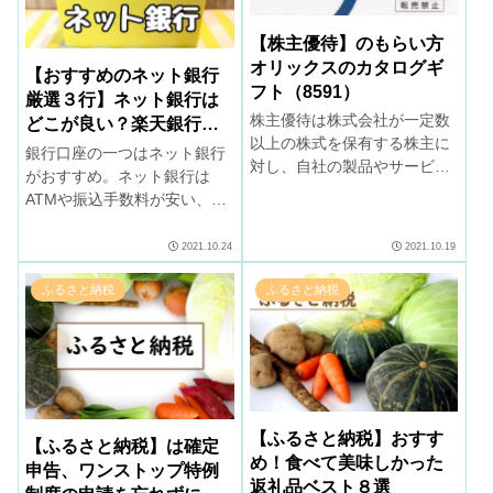
【株主優待】のもらい方
オリックスのカタログギ
【おすすめのネット銀行
フト（8591）
厳選３行】ネット銀行は
株主優待は株式会社が一定数
どこが良い？楽天銀行必
以上の株式を保有する株主に
須
銀行口座の一つはネット銀行
対し、自社の製品やサービス
がおすすめ。ネット銀行は
などを提供することです。株
ATMや振込手数料が安い、預
主優待をもらうための方法を
金金利が高い等メリットがあ
解説。株主優待をうまく利用
り、使いやすい所を選びまし
2021.10.24
2021.10.19
しましょう！
ょう。楽天経済圏なら楽天銀
行必須です。
ふるさと納税
ふるさと納税
【ふるさと納税】おすす
【ふるさと納税】は確定
め！食べて美味しかった
申告、ワンストップ特例
返礼品ベスト８選