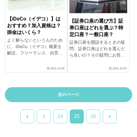
【iDeCo（イデコ）】は
【証券口座の選び方】証
おすすめ？加入資格は？
券口座はどれを選ぶ？特
掛金はいくら？
定口座？一般口座？
よく解らないという人のため
証券口座を開設するときの疑
に、iDeCo（イデコ）概要を
問。証券口座はどれを選んだ
解説。フリーランス、自営業
ら良いの？その疑問にお答え
の人、老後資金の積み立てを
します。確定申告をしたこと
考えている人にお勧めです。
がない人や初心者には特定口
2021.10.05
2021.10.03
まず資料請求して情報を集め
座「源泉徴収あり」がおすす
ましょう。
めです。
次のページ
前
次
1
24
25
26
へ
へ