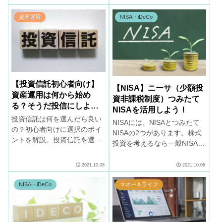
く考えてから買い注文を出し
式）であれば資産が増える可
ましょう。
能性は高いです。
資産運用
NISA・iDeCo
【投資信託初心者向け】
【NISA】ニーサ（少額投
資産運用は何から始め
資非課税制度）つみたて
る？そうだ投信にしよ
NISAを活用しよう！
う！
投資信託は何を選んだら良い
NISAには、NISAとつみたて
の？初心者向けに選択のポイ
NISAの2つがあります。株式
ントを解説。投資信託を選ぶ
投資を考えるなら一般NISA、
基準がわかります。資産運用
投資信託のみならつみたて
の第一歩としてインデックス
NISAをおすすめ。資産運用に
2021.10.08
2021.10.06
ファンドの積立を始めて見ま
NISAを活用しましょう。
せんか。
NISA・iDeCo
マネー＆ライフ