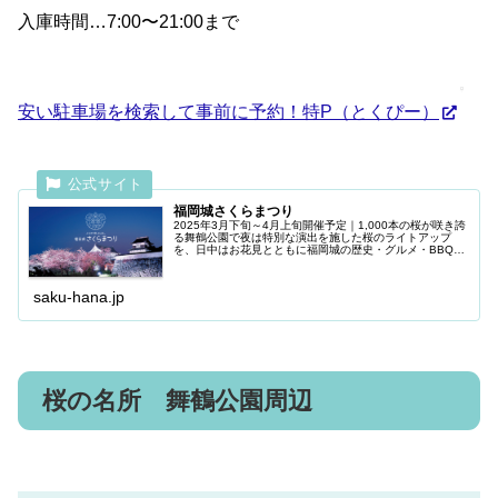
入庫時間…7:00〜21:00まで
安い駐車場を検索して事前に予約！特P（とくぴー）
福岡城さくらまつり
2025年3月下旬～4月上旬開催予定｜1,000本の桜が咲き誇
る舞鶴公園で夜は特別な演出を施した桜のライトアップ
を、日中はお花見とともに福岡城の歴史・グルメ・BBQな
ど様々なコンテンツをお楽しみいただけます。
saku-hana.jp
桜の名所 舞鶴公園周辺