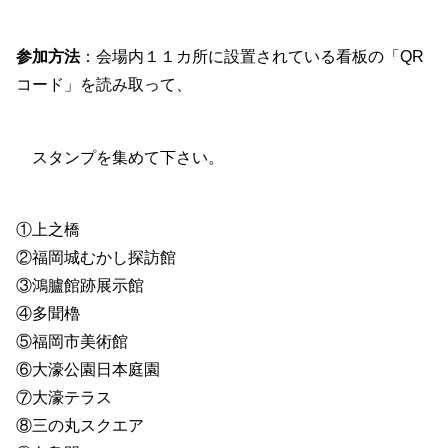
参加方法
：会場内１１カ所に設置されている看板の「QR
コード」を読み取って、
スタンプを集めて下さい。
①上之橋
②福岡城むかし探訪館
③鴻臚館跡展示館
④多聞櫓
⑤福岡市美術館
⑥大濠公園日本庭園
⑦大濠テラス
⑧三の丸スクエア