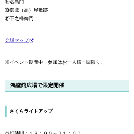
⑨名島門
⑩御鷹（高）屋敷跡
⑪下之橋御門
会場マップ
※イベント期間中、参加はお一人様一回限り。
鴻臚館広場で限定開催
さくらライトアップ
点灯時間：１８：００～２１：００