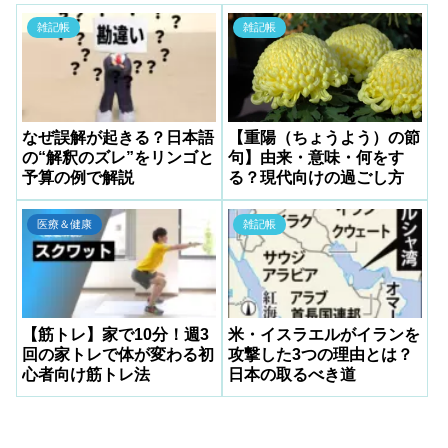
雑記帳
雑記帳
なぜ誤解が起きる？日本語
【重陽（ちょうよう）の節
の“解釈のズレ”をリンゴと
句】由来・意味・何をす
予算の例で解説
る？現代向けの過ごし方
医療＆健康
雑記帳
【筋トレ】家で10分！週3
米・イスラエルがイランを
回の家トレで体が変わる初
攻撃した3つの理由とは？
心者向け筋トレ法
日本の取るべき道