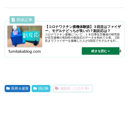
【コロナワクチン接種体験談】３回目はファイザ
ー、モデルナどっちが良いの？副反応は？
コロナワクチン接種について、１８日厚生労働省の研究班
が交互接種の有効性や副反応のデータを初めて公表。 2回
目までファイザーを接種した人が3回目でモデルナを打つ
と、抗体価が上昇した一方、発熱などの副反応が出る割合
は高かったとしています。
2022.07.24
fumitakablog.com
医療＆健康
雑記帳
感染症（コロナ等）