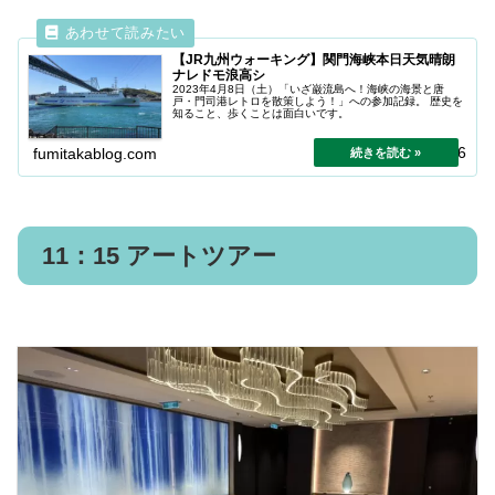
【JR九州ウォーキング】関門海峡本日天気晴朗
ナレドモ浪高シ
2023年4月8日（土）「いざ巌流島へ！海峡の海景と唐
戸・門司港レトロを散策しよう！」への参加記録。 歴史を
知ること、歩くことは面白いです。
2024.04.26
fumitakablog.com
11：15 アートツアー