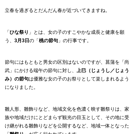
立春を過ぎるとだんだん春が近づいてきますね。
「
ひな祭り
」とは、女の子のすこやかな成長と健康を願
う、
3月3日
の「
桃の節句
」の行事です。
節句にはもともと男女の区別はないのですが、菖蒲を「尚
武」にかける端午の節句に対し、
上巳（じょうし／じょう
み）の節句
は優雅な女の子のお祭りとして楽しまれるよう
になりました。
雛人形、雛飾りなど、地域文化を色濃く映す雛祭りは、家
族や地域だけにとどまらず観光の目玉として、その地に受
け継がれる雛飾りなどを公開するなど、地域一体となった