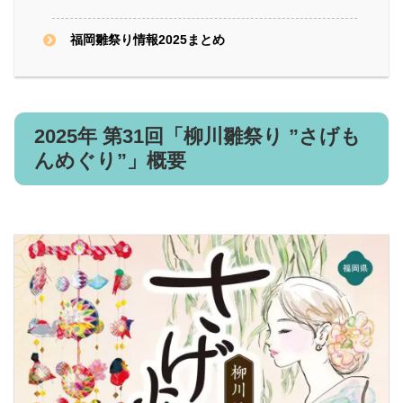
福岡雛祭り情報2025まとめ
2025年 第31回「柳川雛祭り ”さげも
んめぐり”」概要