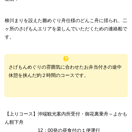
柳川まりを設えた雛めぐり舟仕様のどんこ舟に揺られ、二
ヶ所のさげもんエリアを楽しんでいただくための連絡船で
す。
さげもんめぐりの雰囲気に合わせたお弁当付きの途中
休憩を挟んだ約２時間のコースです。
【上りコース】沖端観光案内所受付・御花裏乗舟～よかも
ん館下舟
12：00発の昼食付の１便運行