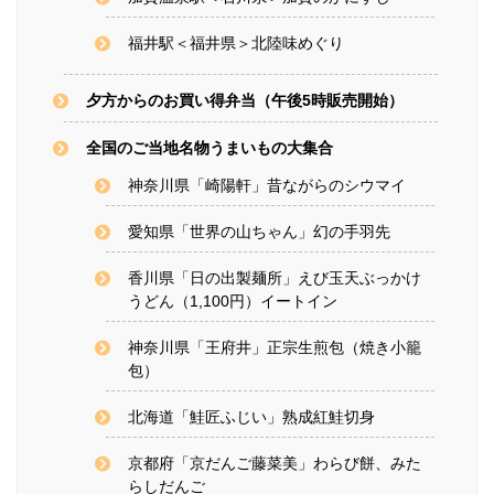
福井駅＜福井県＞北陸味めぐり
夕方からのお買い得弁当（午後5時販売開始）
全国のご当地名物うまいもの大集合
神奈川県「崎陽軒」昔ながらのシウマイ
愛知県「世界の山ちゃん」幻の手羽先
香川県「日の出製麺所」えび玉天ぶっかけ
うどん（1,100円）イートイン
神奈川県「王府井」正宗生煎包（焼き小籠
包）
北海道「鮭匠ふじい」熟成紅鮭切身
京都府「京だんご藤菜美」わらび餅、みた
らしだんご