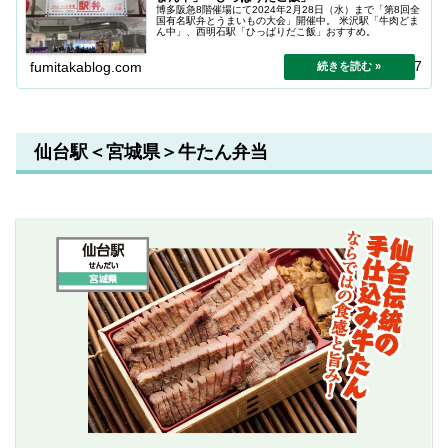
博多阪急8階催場にて2024年2月28日（水）まで「第8回全
国有名駅弁とうまいもの大会」開催中。 米沢駅「牛肉どま
ん中」、西明石駅「ひっぱりだこ飯」おすすめ。
2024.04.27
fumitakablog.com
仙台駅＜宮城県＞牛たん弁当