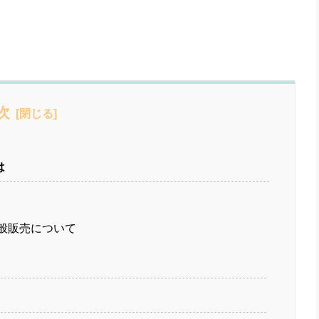
次
とは
般販売について