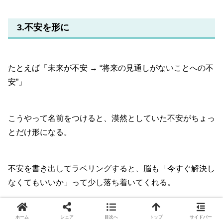
3.不安を形に
たとえば「未来が不安 → “将来の見通しがないことへの不
安”」
こうやって名前をつけると、漠然としていた不安がちょっ
とだけ形になる。
不安を書き出してラベリングすると、脳も「今すぐ解決し
なくてもいいか」って少し落ち着いてくれる。
ホーム
シェア
目次へ
トップ
サイドバー
4.他の音に意識を