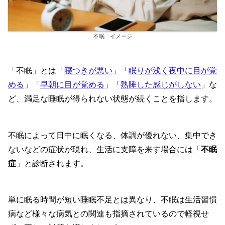
不眠 イメージ
「不眠」とは「
寝つきが悪い
」「
眠りが浅く夜中に目が覚
める
」「
早朝に目が覚める
」「
熟睡した感じがしない
」な
ど、満足な睡眠が得られない状態が続くことを指します。
不眠によって日中に眠くなる、体調が優れない、集中でき
ないなどの症状が現れ、生活に支障を来す場合には「
不眠
症
」と診断されます。
単に眠る時間が短い睡眠不足とは異なり、不眠は生活習慣
病など様々な病気との関連も指摘されているので軽視せ