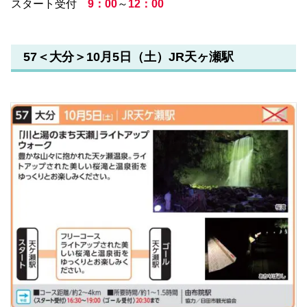
スタート受付
9：00
～
12：00
57＜大分＞10月5日（土）JR天ヶ瀬駅