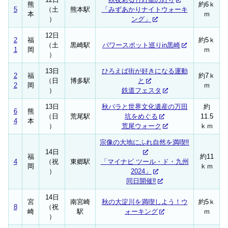
熊
約6ｋ
5
（土
熊本駅
「みずあかりナイトウォーキ
本
ｍ
）
ング」
12日
2
福
約5ｋ
（土
黒崎駅
パワースポット巡りin黒崎
1
岡
ｍ
）
13日
ひろえば街が好きになる運動
2
福
約7ｋ
（日
博多駅
と
2
岡
ｍ
）
鉄道フェスタ
13日
秋バラと世界文化遺産の万田
約
6
熊
（日
荒尾駅
坑をめぐる
11.5
4
本
）
荒尾ウォーク
ｋｍ
宗像の大地にふれ自然を満喫‼
14日
福
約11
4
（祝
東郷駅
「マイナビ ツール・ド・九州
岡
ｋｍ
）
2024」
同日開催‼
14日
宮
南宮崎
秋の大淀川を満喫しよう！ウ
約5ｋ
8
（祝
崎
駅
ォーキング
ｍ
）