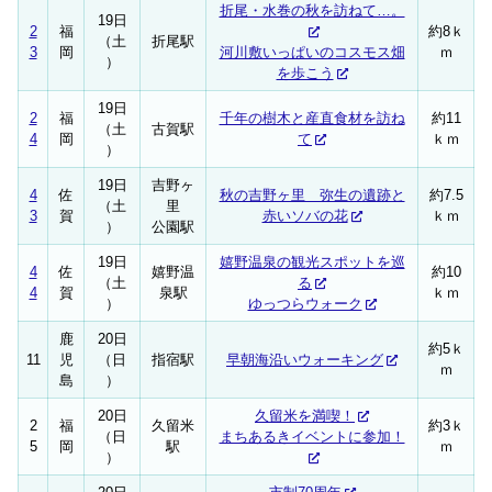
折尾・水巻の秋を訪ねて…。
19日
2
福
約8ｋ
（土
折尾駅
3
岡
河川敷いっぱいのコスモス畑
ｍ
）
を歩こう
19日
2
福
千年の樹木と産直食材を訪ね
約11
（土
古賀駅
4
岡
て
ｋｍ
）
19日
吉野ヶ
4
佐
秋の吉野ヶ里 弥生の遺跡と
約7.5
（土
里
3
賀
赤いソバの花
ｋｍ
）
公園駅
19日
嬉野温泉の観光スポットを巡
4
佐
嬉野温
約10
（土
る
4
賀
泉駅
ｋｍ
）
ゆっつらウォーク
鹿
20日
約5ｋ
11
児
（日
指宿駅
早朝海沿いウォーキング
ｍ
島
）
20日
久留米を満喫！
2
福
久留米
約3ｋ
（日
まちあるきイベントに参加！
5
岡
駅
ｍ
）