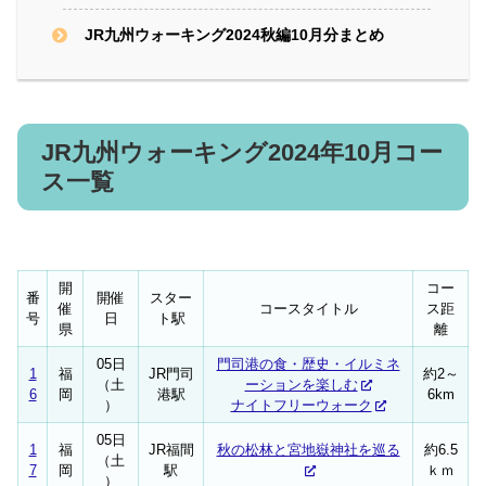
JR九州ウォーキング2024秋編10月分まとめ
JR九州ウォーキング2024年10月コー
ス一覧
開
コー
番
開催
スター
催
コースタイトル
ス距
号
日
ト駅
県
離
05日
門司港の食・歴史・イルミネ
1
福
JR門司
約2～
（土
ーションを楽しむ
6
岡
港駅
6km
）
ナイトフリーウォーク
05日
1
福
JR福間
秋の松林と宮地嶽神社を巡る
約6.5
（土
7
岡
駅
ｋｍ
）