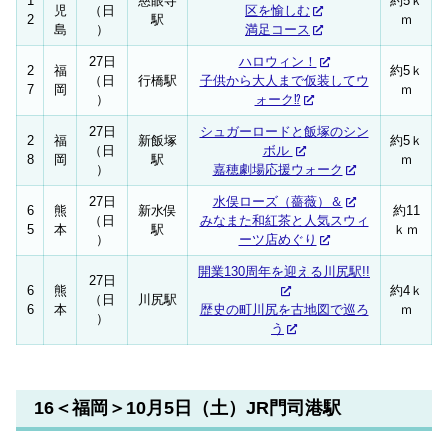
1
慈眼寺
約5ｋ
児
（日
区を愉しむ
2
駅
ｍ
島
）
満足コース
27日
ハロウィン！
2
福
約5ｋ
（日
行橋駅
子供から大人まで仮装してウ
7
岡
ｍ
）
ォーク⁉
27日
シュガーロードと飯塚のシン
2
福
新飯塚
約5ｋ
（日
ボル
8
岡
駅
ｍ
）
嘉穂劇場応援ウォーク
27日
水俣ローズ（薔薇）＆
6
熊
新水俣
約11
（日
みなまた和紅茶と人気スウィ
5
本
駅
ｋｍ
）
ーツ店めぐり
開業130周年を迎える川尻駅!!
27日
6
熊
約4ｋ
（日
川尻駅
6
本
歴史の町川尻を古地図で巡ろ
ｍ
）
う
16＜福岡＞10月5日（土）JR門司港駅