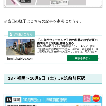
※当日の様子はこちらの記事を参考にどうぞ。
【JR九州ウォーキング】秋の松林のはずが夏の
福間海岸と宮地嶽神社を巡る
2024年10月5日（土）JR福間駅のウオーキングに参加。
「秋の松林と宮地嶽神社を巡る」はずが、道を間違え、夏
の福間海岸と宮地嶽神社を巡ってしまった。 写真だけでも
ぜひ。
2024.10.14
fumitakablog.com
18＜福岡＞10月5日（土）JR筑前前原駅