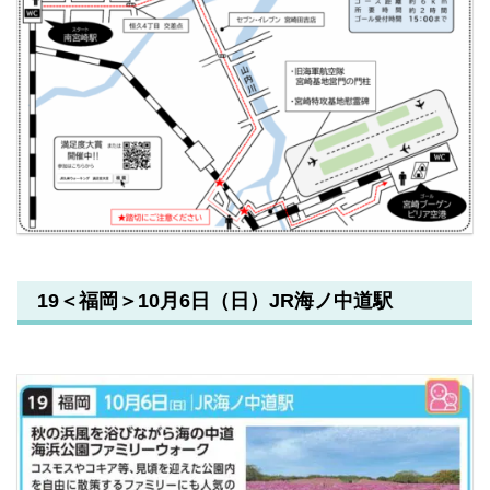
19＜福岡＞10月6日（日）JR海ノ中道駅