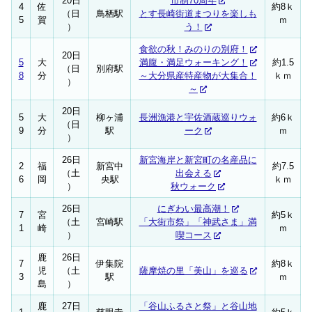
20日
市制70周年
4
佐
約8ｋ
（日
鳥栖駅
とす長崎街道まつりを楽しも
5
賀
ｍ
）
う！
食欲の秋！みのりの別府！
20日
5
大
満腹・満足ウォーキング！
約1.5
（日
別府駅
8
分
～大分県産特産物が大集合！
ｋｍ
）
～
20日
5
大
柳ヶ浦
長洲漁港と宇佐酒蔵巡りウォ
約6ｋ
（日
9
分
駅
ーク
ｍ
）
26日
新宮海岸と新宮町の名産品に
2
福
新宮中
約7.5
（土
出会える
6
岡
央駅
ｋｍ
）
秋ウォーク
26日
にぎわい最高潮！
7
宮
約5ｋ
（土
宮崎駅
「大街市祭」「神武さま」満
1
崎
ｍ
）
喫コース
鹿
26日
7
伊集院
約8ｋ
児
（土
薩摩焼の里「美山」を巡る
3
駅
ｍ
島
）
鹿
27日
「谷山ふるさと祭」と谷山地