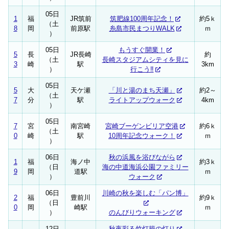
05日
1
福
JR筑前
筑肥線100周年記念！
約5ｋ
（土
8
岡
前原駅
糸島市民まつりWALK
ｍ
）
05日
もうすぐ開業！
5
長
JR長崎
約
（土
長崎スタジアムシティを見に
3
崎
駅
3km
）
行こう‼
05日
5
大
天ケ瀬
「川と湯のまち天瀬」
約2～
（土
7
分
駅
ライトアップウォーク
4km
）
05日
7
宮
南宮崎
宮崎ブーゲンビリア空港
約6ｋ
（土
0
崎
駅
10周年記念ウォーク！
ｍ
）
06日
秋の浜風を浴びながら
1
福
海ノ中
約3ｋ
（日
海の中道海浜公園ファミリー
9
岡
道駅
ｍ
）
ウォーク
06日
川崎の秋を楽しむ「パン博」
2
福
豊前川
約9ｋ
（日
0
岡
崎駅
ｍ
）
のんびりウォーキング
12日
秋夜彩る竹灯籠の灯り