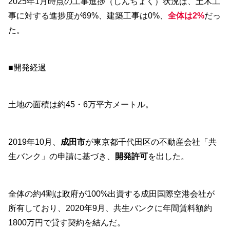
2025年1月時点の工事進捗（しんちょく）状況は、土木工
事に対する進捗度が69%、建築工事は0%、
全体は2%
だっ
た。
■開発経過
土地の面積は約45・6万平方メートル。
2019年10月、
成田市
が東京都千代田区の不動産会社「共
生バンク」の申請に基づき、
開発許可
を出した。
全体の約4割は政府が100%出資する成田国際空港会社が
所有しており、2020年9月、共生バンクに年間賃料額約
1800万円で貸す契約を結んだ。