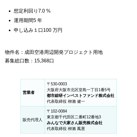
想定利回り7.0 %
運用期間5 年
申し込み１口100 万円
物件名：成田空港周辺開発プロジェクト用地
募集総口数：15,368口
〒530-0003
大阪府大阪市北区堂島一丁目1番5号
営業者
都市綜研インベストファンド株式会社
代表取締役 栁瀨 健一
〒102-0084
東京都千代田区二番町12番地3
販売代理人
みんなで大家さん販売株式会社
代表取締役 栁瀨 鳳憲