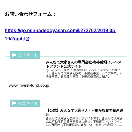
お問い合わせフォーム：
https://go.minnadeooyasan.com/l/272762/2019-05-
19/2gg4jl
みんなで大家さんの専門会社-都市綜研インベス
トファンド公式サイト
もっと安心・簡単に 都市綜研インベストファンドのサイ
ト。みんなで大家さん販売、不動産事業、シニア事業、ホ
テル事業、資産運用事業、不動産投資のご紹介。
www.invest-fund.co.jp
【公式】みんなで大家さん - 不動産投資で資産運
用
みんなで大家さん公式ウェブサイトです。みんなで大家さ
んは不動産特定共同事業法に基づく不動産ファンドです。
100万円から不動産投資に参加でき、安定した利回り、安
全性を高めた資産運用商品を目指しています。