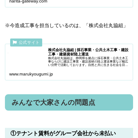
narita-gateway.com
※今造成工事を担当しているのは、「株式会社丸協組」
株式会社丸協組 | 採石事業・公共土木工事・建設
工事・建築資材陸上運送
株式会社丸協組は、静岡県を拠点に採石事業・公共土木工
事ならびに建設工事業・建設資材の陸上運送事業など幅広
い分野で活動しております。自然と共に生きる社会を目指
し、環境に配慮した採石事業で地域のまちづくりに貢献し
ます。
www.marukyougumi.jp
みんなで大家さんの問題点
①テナント賃料がグループ会社から未払い