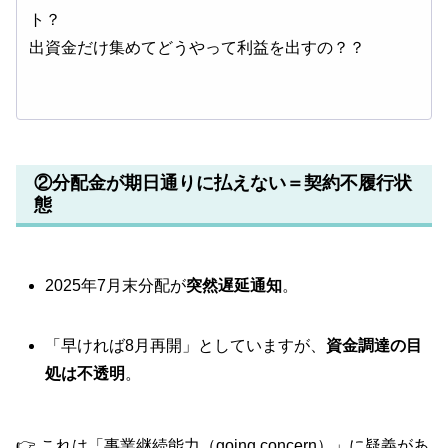
ト？
出資金だけ集めてどうやって利益を出すの？？
②分配金が期日通りに払えない＝契約不履行状
態
2025年7月末分配が
突然遅延通知
。
「早ければ8月再開」としていますが、
資金調達の目
処は不透明
。
👉 これは「事業継続能力（going concern）」に疑義があ