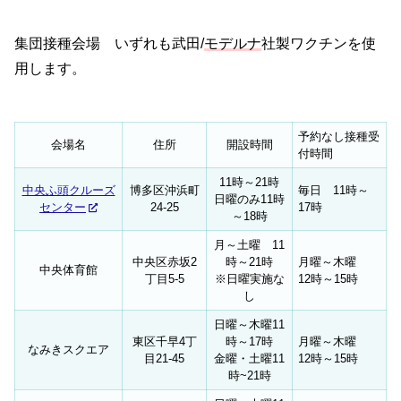
集団接種会場 いずれも武田/
モデルナ
社製ワクチンを使
用します。
予約なし接種受
会場名
住所
開設時間
付時間
11時～21時
中央ふ頭クルーズ
博多区沖浜町
毎日 11時～
日曜のみ11時
センター
24-25
17時
～18時
月～土曜 11
中央区赤坂2
時～21時
月曜～木曜
中央体育館
丁目5-5
※日曜実施な
12時～15時
し
日曜～木曜11
東区千早4丁
時～17時
月曜～木曜
なみきスクエア
目21-45
金曜・土曜11
12時～15時
時~21時