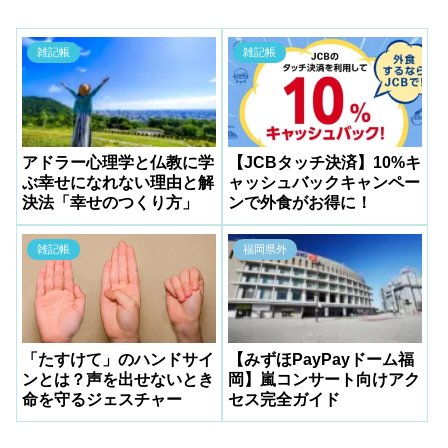
雑記帳
雑記帳
アドラー心理学と仏教に学
【JCBタッチ決済】10%キ
ぶ幸せになれない理由と解
ャッシュバックキャンペー
決法「幸せのつくり方」
ンで外食がお得に！
雑記帳
福岡県外
「たすけて」のハンドサイ
【みずほPayPayドーム福
ンとは？声を出せないとき
岡】嵐コンサート向けアク
命を守るジェスチャー
セス完全ガイド