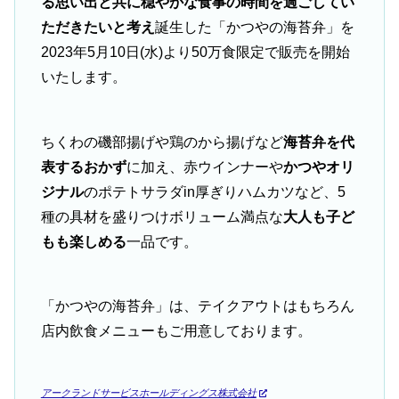
る思い出と共に穏やかな食事の時間を過ごしてい
ただきたいと考え
誕生した「かつやの海苔弁」を
2023年5月10日(水)より50万食限定で販売を開始
いたします。
ちくわの磯部揚げや鶏のから揚げなど
海苔弁を代
表するおかず
に加え、赤ウインナーや
かつやオリ
ジナル
のポテトサラダin厚ぎりハムカツなど、5
種の具材を盛りつけボリューム満点な
大人も子ど
もも楽しめる
一品です。
「かつやの海苔弁」は、テイクアウトはもちろん
店内飲食メニューもご用意しております。
アークランドサービスホールディングス株式会社