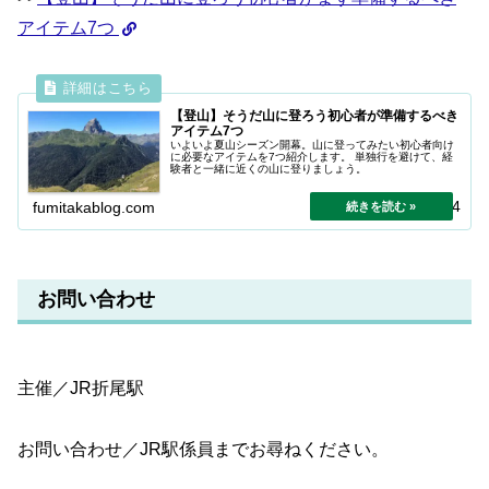
アイテム7つ
【登山】そうだ山に登ろう初心者が準備するべき
アイテム7つ
いよいよ夏山シーズン開幕。山に登ってみたい初心者向け
に必要なアイテムを7つ紹介します。 単独行を避けて、経
験者と一緒に近くの山に登りましょう。
2026.05.04
fumitakablog.com
お問い合わせ
主催／JR折尾駅
お問い合わせ／JR駅係員までお尋ねください。