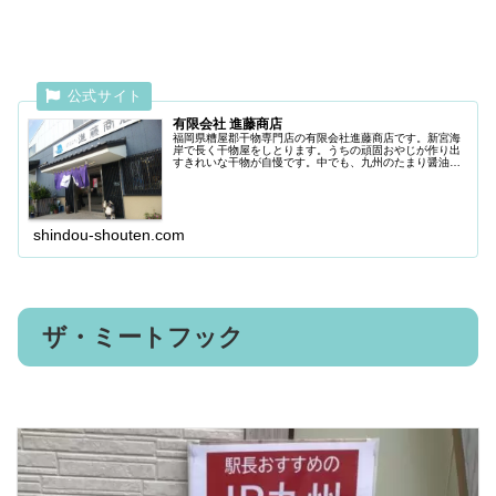
有限会社 進藤商店
福岡県糟屋郡干物専門店の有限会社進藤商店です。新宮海
岸で長く干物屋をしとります。うちの頑固おやじが作り出
すきれいな干物が自慢です。中でも、九州のたまり醤油を
使ってぎんだらをほんのり甘い醤油味に仕上げた『銀だら
みりん』は、進藤商店の数ある干物...
shindou-shouten.com
ザ・ミートフック