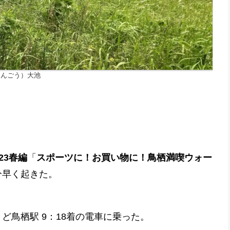
ほんごう）大池
23春編
「
スポーツに！お買い物に！鳥栖満喫ウォー
分早く起きた。
ど鳥栖駅 9：18着の電車に乗った。