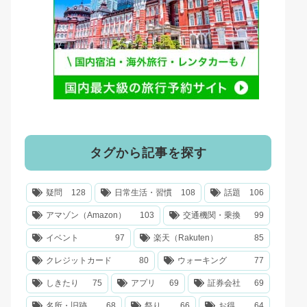
タグから記事を探す
疑問
128
日常生活・習慣
108
話題
106
アマゾン（Amazon）
103
交通機関・乗換
99
イベント
97
楽天（Rakuten）
85
クレジットカード
80
ウォーキング
77
しきたり
75
アプリ
69
証券会社
69
名所・旧跡
68
祭り
66
お得
64