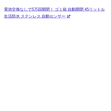
電池交換なしで5万回開閉！ ゴミ箱 自動開閉 45リットル
生活防水 ステンレス 自動センサー