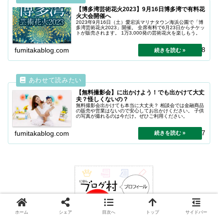
【博多湾芸術花火2023】9月16日博多湾で有料花
火大会開催へ
2023年9月16日（土）愛宕浜マリナタウン海浜公園で「博
多湾芸術花火2023」開催。 全席有料で6月23日からチケッ
トが販売されます。 1万3,000発の芸術花火を楽しもう。
2024.04.18
fumitakablog.com
【無料撮影会】に出かけよう！でも出かけて大丈
夫？怪しくないの？
無料撮影会出かけても本当に大丈夫？ 相談会では金融商品
の販売や営業はないので安心してお出かけください。 子供
の写真が撮れるのは今だけ。ぜひご利用ください。
2024.11.07
fumitakablog.com
ホーム
シェア
目次へ
トップ
サイドバー