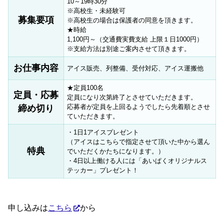
10～19時30分
※高校生・未経験可
募集要項
※高校生の場合は保護者の同意を頂きます。
★時給
1,100円～（交通費実費支給 上限１日1000円）
※支給方法は別途ご案内させて頂きます。
お仕事内容
アイス販売、列整備、受付対応、アイス運搬他
★定員100名
定員・応募
定員になり次第終了とさせていただきます。
応募者が定員を上回るようでしたら先着順とさせ
締め切り
ていただきます。
・1日1アイスプレゼント
（アイスはこちらで指定させて頂いた中から選ん
特典
でいただくかたちになります。）
・4日以上働ける人には「あいぱくオリジナルス
テッカー」プレゼント！
申し込みは
こちら
から