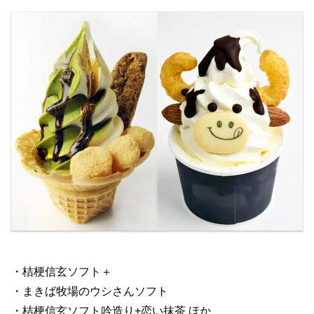
・桔梗信玄ソフト＋
・まきば牧場のウシさんソフト
・桔梗信玄ソフト吟造り+恋い抹茶 ほか