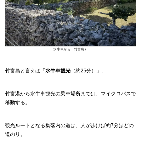
水牛車から（竹富島）
竹富島と言えば「
水牛車観光
（約25分）」。
竹富港から水牛車観光の乗車場所までは、マイクロバスで
移動する。
観光ルートとなる集落内の道は、人が歩けば約7分ほどの
道のり。