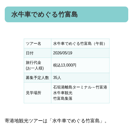
水牛車でめぐる竹富島
ツアー名
水牛車でめぐる竹富島（午前）
日付
2026/05/19
旅行代金
税込13,000円
(お一人様)
募集予定人数
35人
石垣港離島ターミナル～竹富港
見学場所
水牛車観光
竹富島集落
寄港地観光ツアーは「水牛車でめぐる竹富島」。