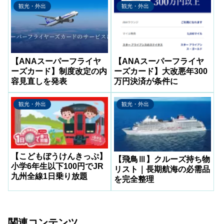
観光・外出
観光・外出
【ANAスーパーフライヤ
【ANAスーパーフライヤ
ーズカード】制度改定の内
ーズカード】大改悪年300
容見直しを発表
万円決済が条件に
観光・外出
観光・外出
【こどもぼうけんきっぷ】
【飛鳥Ⅲ】クルーズ持ち物
小学6年生以下100円でJR
リスト｜長期航海の必需品
九州全線1日乗り放題
を完全整理
関連コンテンツ