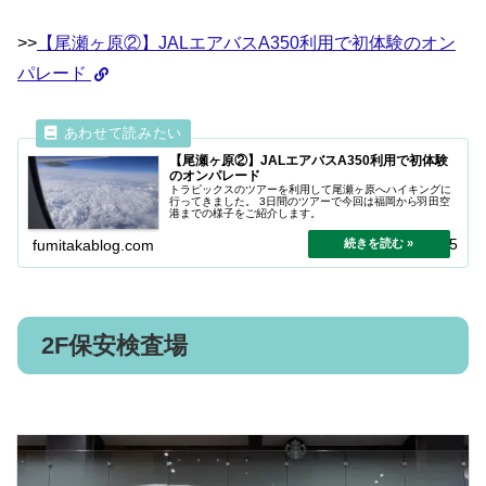
>>
【尾瀬ヶ原②】JALエアバスA350利用で初体験のオン
パレード
【尾瀬ヶ原②】JALエアバスA350利用で初体験
のオンパレード
トラピックスのツアーを利用して尾瀬ヶ原へハイキングに
行ってきました。 3日間のツアーで今回は福岡から羽田空
港までの様子をご紹介します。
2025.07.15
fumitakablog.com
2F保安検査場