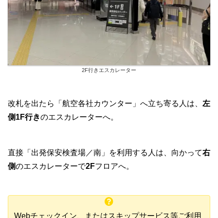
2F行きエスカレーター
改札を出たら「航空各社カウンター」へ立ち寄る人は、
左
側1F行き
のエスカレーターへ。
直接「出発保安検査場／南」を利用する人は、向かって
右
側
のエスカレーターで
2F
フロアへ。
Webチェックイン、またはスキップサービス等ご利用