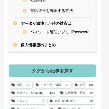
電話番号を確認する方法
データが漏洩した時の対応は
パスワード管理アプリ 1Password
個人情報流出まとめ
タグから記事を探す
疑問
128
日常生活・習慣
108
話題
106
アマゾン（Amazon）
103
交通機関・乗換
99
イベント
97
楽天（Rakuten）
85
クレジットカード
80
ウォーキング
77