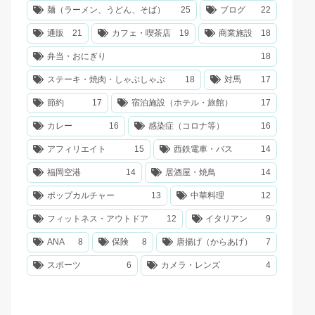
麺（ラーメン、うどん、そば）
25
ブログ
22
通販
21
カフェ・喫茶店
19
商業施設
18
弁当・おにぎり
18
ステーキ・焼肉・しゃぶしゃぶ
18
対馬
17
節約
17
宿泊施設（ホテル・旅館）
17
カレー
16
感染症（コロナ等）
16
アフィリエイト
15
西鉄電車・バス
14
福岡空港
14
居酒屋・焼鳥
14
ポップカルチャー
13
中華料理
12
フィットネス・アウトドア
12
イタリアン
9
ANA
8
保険
8
唐揚げ（からあげ）
7
スポーツ
6
カメラ・レンズ
4