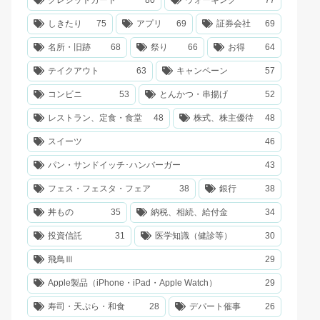
しきたり
75
アプリ
69
証券会社
69
名所・旧跡
68
祭り
66
お得
64
テイクアウト
63
キャンペーン
57
コンビニ
53
とんかつ・串揚げ
52
レストラン、定食・食堂
48
株式、株主優待
48
スイーツ
46
パン・サンドイッチ･ハンバーガー
43
フェス・フェスタ・フェア
38
銀行
38
丼もの
35
納税、相続、給付金
34
投資信託
31
医学知識（健診等）
30
飛鳥Ⅲ
29
Apple製品（iPhone・iPad・Apple Watch）
29
寿司・天ぷら・和食
28
デパート催事
26