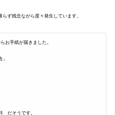
限らず残念ながら度々発生しています。
クからお手紙が届きました。
告」
料 だそうです。