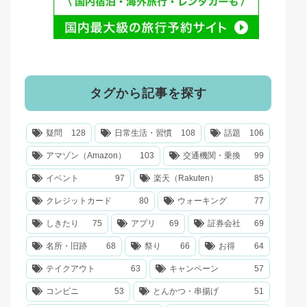
タグから記事を探す
疑問
128
日常生活・習慣
108
話題
106
アマゾン（Amazon）
103
交通機関・乗換
99
イベント
97
楽天（Rakuten）
85
クレジットカード
80
ウォーキング
77
しきたり
75
アプリ
69
証券会社
69
名所・旧跡
68
祭り
66
お得
64
テイクアウト
63
キャンペーン
57
コンビニ
53
とんかつ・串揚げ
51