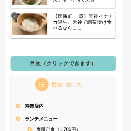
【因幡町 一慶】天神イナチ
カ誕生、天神で鯛茶漬け食
べるならココ
目次（クリックできます）
目次
寿楽店内
ランチメニュー
寿司定食（1,700円）