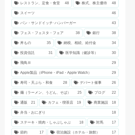
レストラン、定食・食堂
48
株式、株主優待
48
スイーツ
46
パン・サンドイッチ･ハンバーガー
43
フェス・フェスタ・フェア
38
銀行
38
丼もの
35
納税、相続、給付金
34
投資信託
31
医学知識（健診等）
30
飛鳥Ⅲ
29
Apple製品（iPhone・iPad・Apple Watch）
29
寿司・天ぷら・和食
28
デパート催事
26
麺（ラーメン、うどん、そば）
25
ブログ
22
通販
21
カフェ・喫茶店
19
商業施設
18
弁当・おにぎり
18
ステーキ・焼肉・しゃぶしゃぶ
18
対馬
17
節約
17
宿泊施設（ホテル・旅館）
17