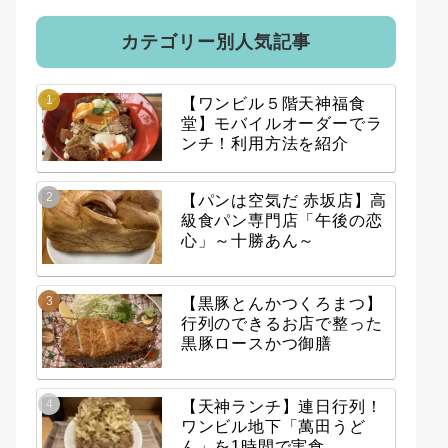
カテゴリー別人気記事
【ワンビル５階天神福食
堂】モバイルオーダーでラ
ンチ！利用方法を紹介
【パンは空気だ 赤坂店】高
級食パン専門店「午後の恋
心」～十勝あん～
【黒豚とんかつくろまつ】
行列のできるお店で整った
黒豚ロースかつ御膳
【天神ランチ】連日行列！
ワンビル地下「萬田うど
ん」を1時間で実食